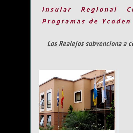
Insular
Regional
C
Programas de Ycoden
Los Realejos subvenciona a co