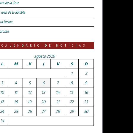
rto de la Cruz
 Juan de la Rambla
ta Úrsula
oronte
CALENDARIO DE NOTICIAS
agosto 2026
L
M
X
J
V
S
D
1
2
3
4
5
6
7
8
9
10
11
12
13
14
15
16
17
18
19
20
21
22
23
24
25
26
27
28
29
30
31