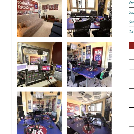
Pue
San
San
Tac