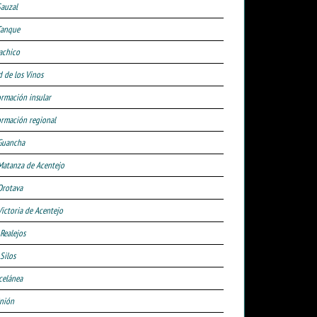
Sauzal
Tanque
achico
d de los Vinos
ormación insular
ormación regional
Guancha
Matanza de Acentejo
Orotava
Victoria de Acentejo
 Realejos
Silos
celánea
nión