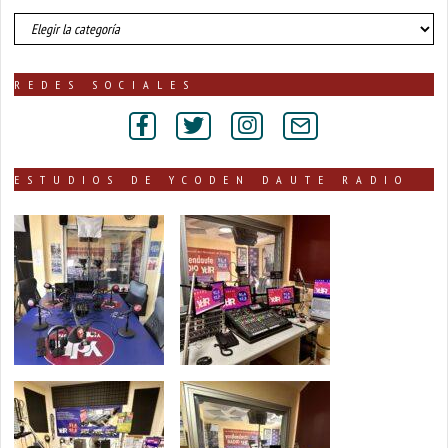
número
de
noticias
publicadas
REDES SOCIALES
por
secciones
ESTUDIOS DE YCODEN DAUTE RADIO