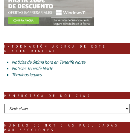
INFORMACIÓN ACERCA DE ESTE
DIARIO DIGITAL
Noticias de última hora en Tenerife Norte
Noticias Tenerife Norte
Términos legales
HEMEROTECA DE NOTICIAS
HEMEROTECA
DE
NOTICIAS
NÚMERO DE NOTICIAS PUBLICADAS
POR SECCIONES