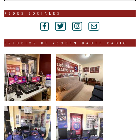
de
noticias
publicadas
REDES SOCIALES
por
secciones
ESTUDIOS DE YCODEN DAUTE RADIO