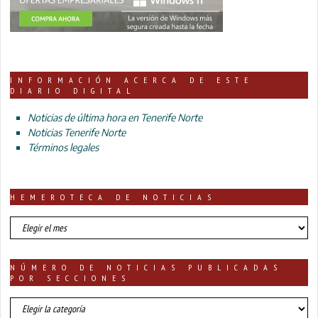
INFORMACIÓN ACERCA DE ESTE
DIARIO DIGITAL
Noticias de última hora en Tenerife Norte
Noticias Tenerife Norte
Términos legales
HEMEROTECA DE NOTICIAS
HEMEROTECA
DE
NOTICIAS
NÚMERO DE NOTICIAS PUBLICADAS
POR SECCIONES
número