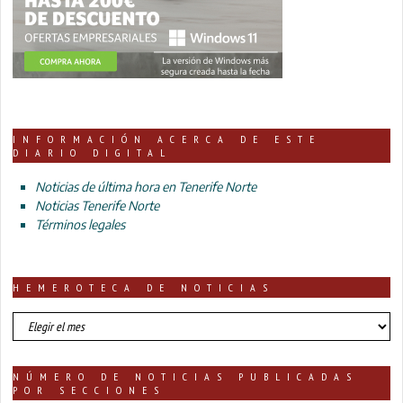
INFORMACIÓN ACERCA DE ESTE
DIARIO DIGITAL
Noticias de última hora en Tenerife Norte
Noticias Tenerife Norte
Términos legales
HEMEROTECA DE NOTICIAS
HEMEROTECA
DE
NOTICIAS
NÚMERO DE NOTICIAS PUBLICADAS
POR SECCIONES