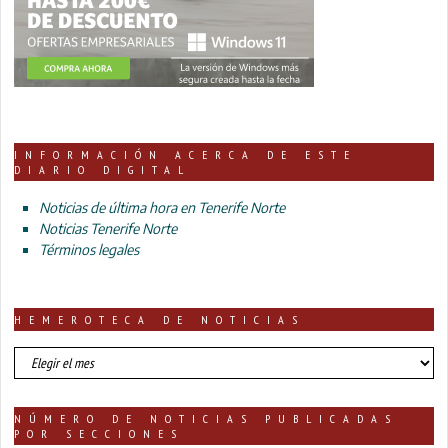
INFORMACIÓN ACERCA DE ESTE
DIARIO DIGITAL
Noticias de última hora en Tenerife Norte
Noticias Tenerife Norte
Términos legales
HEMEROTECA DE NOTICIAS
HEMEROTECA
DE
NOTICIAS
NÚMERO DE NOTICIAS PUBLICADAS
POR SECCIONES