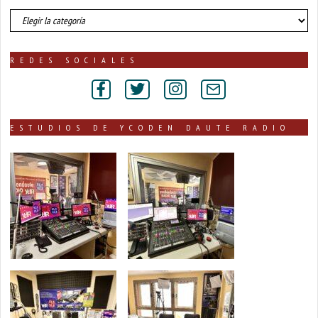
número
de
noticias
publicadas
REDES SOCIALES
por
secciones
ESTUDIOS DE YCODEN DAUTE RADIO