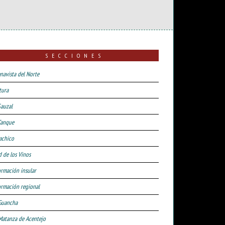
SECCIONES
navista del Norte
tura
Sauzal
Tanque
achico
d de los Vinos
ormación insular
ormación regional
Guancha
Matanza de Acentejo