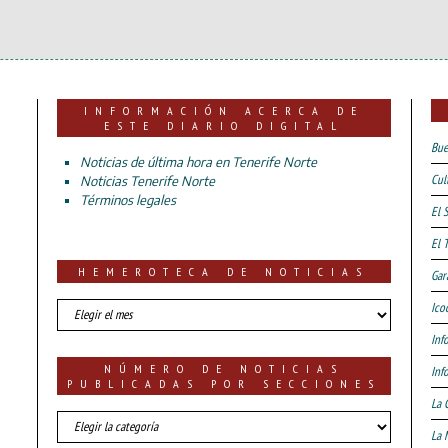
INFORMACIÓN ACERCA DE
ESTE DIARIO DIGITAL
Bue
Noticias de última hora en Tenerife Norte
Cul
Noticias Tenerife Norte
Términos legales
El 
El 
HEMEROTECA DE NOTICIAS
Gar
HEMEROTECA
Ico
DE
Inf
NOTICIAS
NÚMERO DE NOTICIAS
Inf
PUBLICADAS POR SECCIONES
La 
número
La 
de