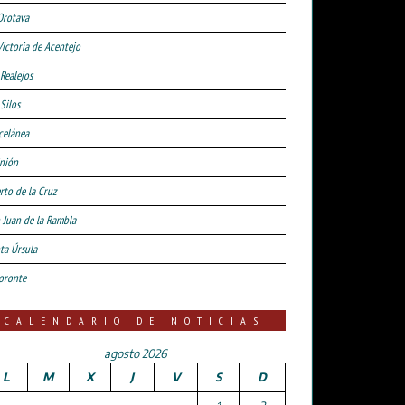
Orotava
Victoria de Acentejo
 Realejos
Silos
celánea
nión
rto de la Cruz
 Juan de la Rambla
ta Úrsula
oronte
CALENDARIO DE NOTICIAS
agosto 2026
L
M
X
J
V
S
D