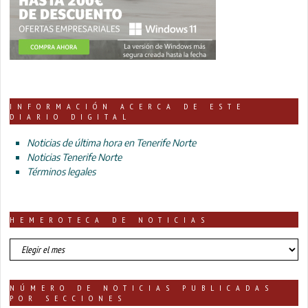
INFORMACIÓN ACERCA DE ESTE
DIARIO DIGITAL
Noticias de última hora en Tenerife Norte
Noticias Tenerife Norte
Términos legales
HEMEROTECA DE NOTICIAS
HEMEROTECA
DE
NOTICIAS
NÚMERO DE NOTICIAS PUBLICADAS
POR SECCIONES