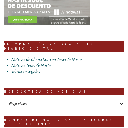
INFORMACIÓN ACERCA DE ESTE
DIARIO DIGITAL
Noticias de última hora en Tenerife Norte
Noticias Tenerife Norte
Términos legales
HEMEROTECA DE NOTICIAS
HEMEROTECA
DE
NOTICIAS
NÚMERO DE NOTICIAS PUBLICADAS
POR SECCIONES