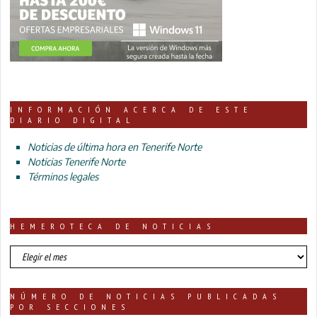
INFORMACIÓN ACERCA DE ESTE
DIARIO DIGITAL
Noticias de última hora en Tenerife Norte
Noticias Tenerife Norte
Términos legales
HEMEROTECA DE NOTICIAS
HEMEROTECA
DE
NOTICIAS
NÚMERO DE NOTICIAS PUBLICADAS
POR SECCIONES