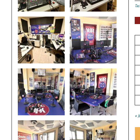
Tac
« J