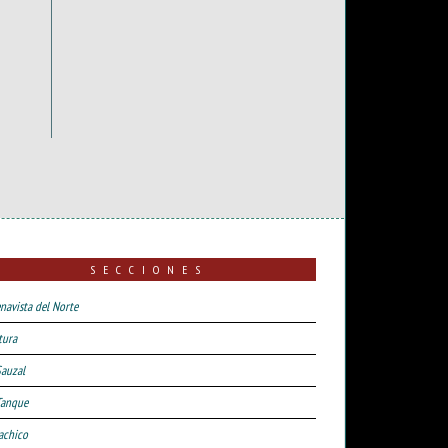
SECCIONES
navista del Norte
tura
Sauzal
Tanque
achico