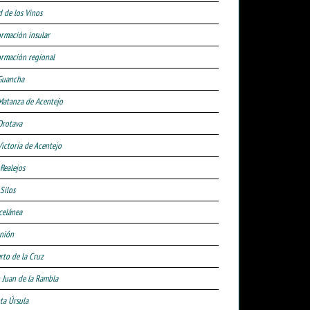
d de los Vinos
ormación insular
ormación regional
Guancha
Matanza de Acentejo
Orotava
Victoria de Acentejo
 Realejos
Silos
celánea
nión
rto de la Cruz
 Juan de la Rambla
ta Úrsula