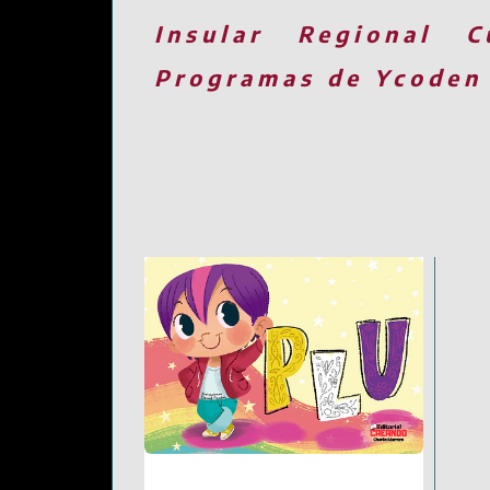
Insular
Regional
C
Programas de Ycoden