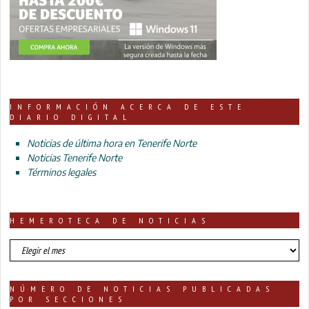
INFORMACIÓN ACERCA DE ESTE
DIARIO DIGITAL
Noticias de última hora en Tenerife Norte
Noticias Tenerife Norte
Términos legales
HEMEROTECA DE NOTICIAS
HEMEROTECA
DE
NOTICIAS
NÚMERO DE NOTICIAS PUBLICADAS
POR SECCIONES