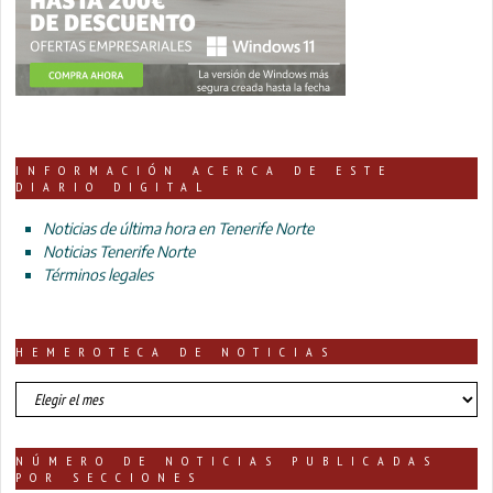
INFORMACIÓN ACERCA DE ESTE
DIARIO DIGITAL
Noticias de última hora en Tenerife Norte
Noticias Tenerife Norte
Términos legales
HEMEROTECA DE NOTICIAS
HEMEROTECA
DE
NOTICIAS
NÚMERO DE NOTICIAS PUBLICADAS
POR SECCIONES