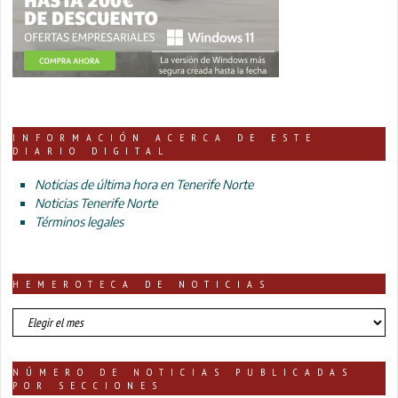
INFORMACIÓN ACERCA DE ESTE
DIARIO DIGITAL
Noticias de última hora en Tenerife Norte
Noticias Tenerife Norte
Términos legales
HEMEROTECA DE NOTICIAS
HEMEROTECA
DE
NOTICIAS
NÚMERO DE NOTICIAS PUBLICADAS
POR SECCIONES