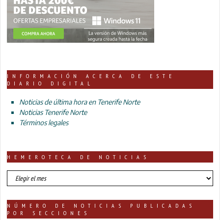
INFORMACIÓN ACERCA DE ESTE
DIARIO DIGITAL
Noticias de última hora en Tenerife Norte
Noticias Tenerife Norte
Términos legales
HEMEROTECA DE NOTICIAS
HEMEROTECA
DE
NOTICIAS
NÚMERO DE NOTICIAS PUBLICADAS
POR SECCIONES