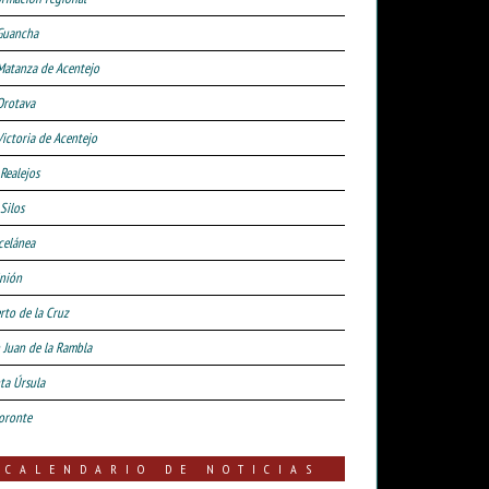
Guancha
Matanza de Acentejo
Orotava
Victoria de Acentejo
 Realejos
Silos
celánea
nión
rto de la Cruz
 Juan de la Rambla
ta Úrsula
oronte
CALENDARIO DE NOTICIAS