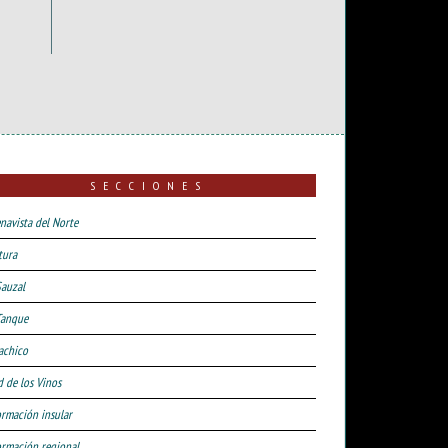
SECCIONES
navista del Norte
tura
Sauzal
Tanque
achico
d de los Vinos
ormación insular
ormación regional