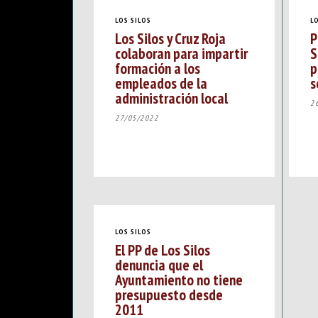
LOS SILOS
L
Los Silos y Cruz Roja
P
colaboran para impartir
S
formación a los
p
empleados de la
s
administración local
2
27/05/2022
LOS SILOS
El PP de Los Silos
denuncia que el
Ayuntamiento no tiene
presupuesto desde
2011