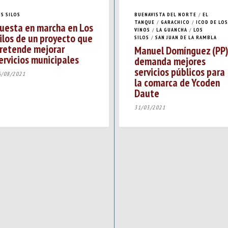
OS SILOS
BUENAVISTA DEL NORTE
/
EL
TANQUE
/
GARACHICO
/
ICOD DE LOS
uesta en marcha en Los
VINOS
/
LA GUANCHA
/
LOS
ilos de un proyecto que
SILOS
/
SAN JUAN DE LA RAMBLA
retende mejorar
Manuel Domínguez (PP
ervicios municipales
demanda mejores
servicios públicos para
6/08/2021
la comarca de Ycoden
Daute
31/03/2021