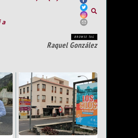
ia
BROWSE TAG
Raquel González