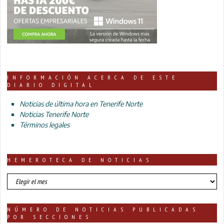
INFORMACIÓN ACERCA DE ESTE
DIARIO DIGITAL
Noticias de última hora en Tenerife Norte
Noticias Tenerife Norte
Términos legales
HEMEROTECA DE NOTICIAS
HEMEROTECA
DE
NOTICIAS
NÚMERO DE NOTICIAS PUBLICADAS
POR SECCIONES