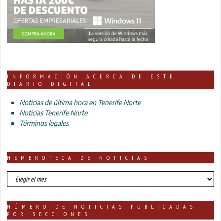
INFORMACIÓN ACERCA DE ESTE
DIARIO DIGITAL
Noticias de última hora en Tenerife Norte
Noticias Tenerife Norte
Términos legales
HEMEROTECA DE NOTICIAS
HEMEROTECA
DE
NOTICIAS
NÚMERO DE NOTICIAS PUBLICADAS
POR SECCIONES