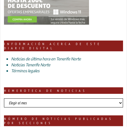
INFORMACIÓN ACERCA DE ESTE
DIARIO DIGITAL
Noticias de última hora en Tenerife Norte
Noticias Tenerife Norte
Términos legales
HEMEROTECA DE NOTICIAS
HEMEROTECA
DE
NOTICIAS
NÚMERO DE NOTICIAS PUBLICADAS
POR SECCIONES