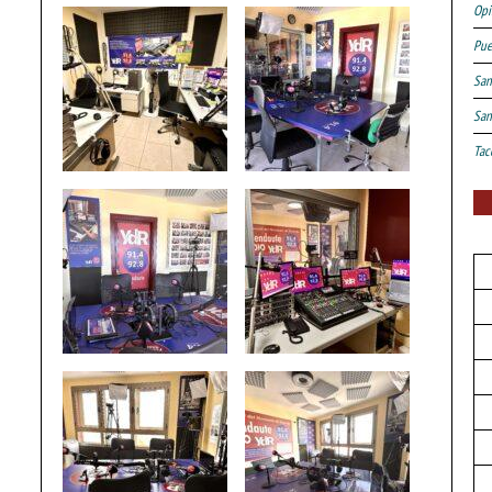
Opi
Pue
San
San
Tac