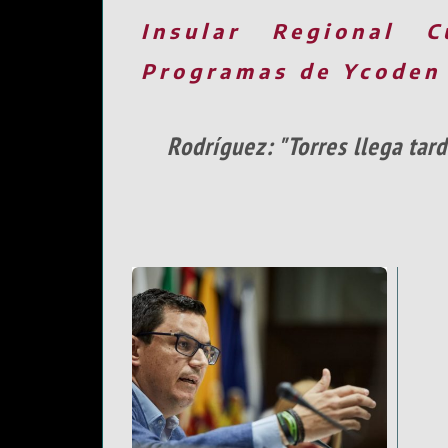
Insular
Regional
C
Programas de Ycoden
Rodríguez: "Torres llega tard