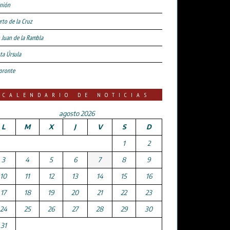
nión
rto de la Cruz
 Juan de la Rambla
ta Úrsula
oronte
CALENDARIO DE NOTICIAS
agosto 2026
L
M
X
J
V
S
D
1
2
3
4
5
6
7
8
9
10
11
12
13
14
15
16
17
18
19
20
21
22
23
24
25
26
27
28
29
30
31