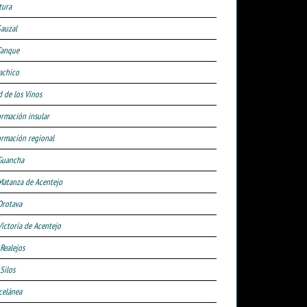
tura
Sauzal
Tanque
achico
d de los Vinos
ormación insular
ormación regional
Guancha
Matanza de Acentejo
Orotava
Victoria de Acentejo
 Realejos
Silos
celánea