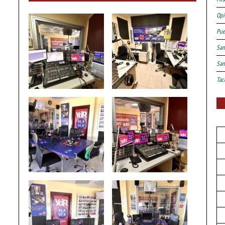
Opi
Pue
San
San
Tac