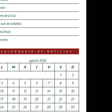
nión
rto de la Cruz
 Juan de la Rambla
ta Úrsula
oronte
CALENDARIO DE NOTICIAS
agosto 2026
L
M
X
J
V
S
D
1
2
3
4
5
6
7
8
9
10
11
12
13
14
15
16
17
18
19
20
21
22
23
24
25
26
27
28
29
30