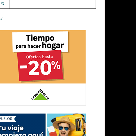
31
ul