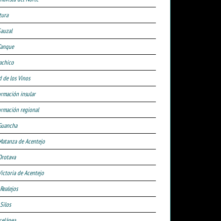
tura
Sauzal
Tanque
achico
d de los Vinos
ormación insular
ormación regional
Guancha
Matanza de Acentejo
Orotava
Victoria de Acentejo
 Realejos
Silos
celánea