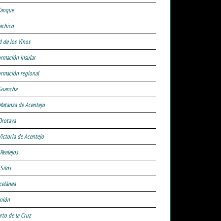
Tanque
achico
d de los Vinos
ormación insular
ormación regional
Guancha
Matanza de Acentejo
Orotava
Victoria de Acentejo
 Realejos
Silos
celánea
nión
rto de la Cruz