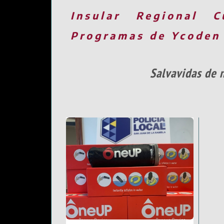
Insular
Regional
C
Programas de Ycoden
Salvavidas de 