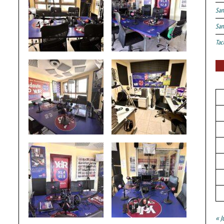
San
San
Tac
« J