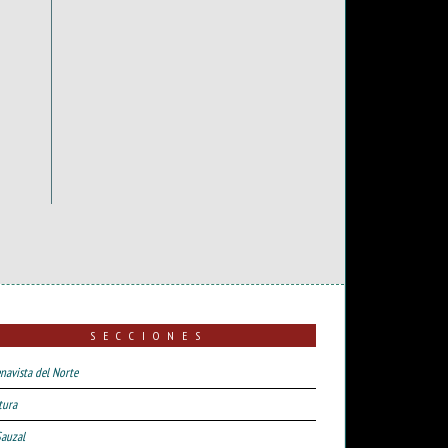
SECCIONES
navista del Norte
tura
Sauzal