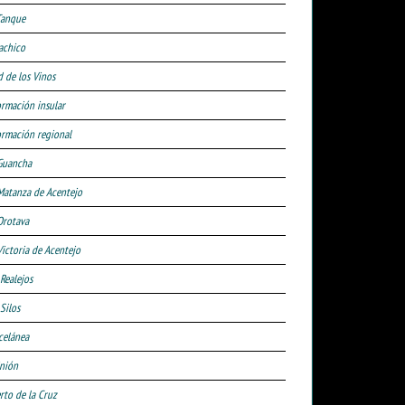
Tanque
achico
d de los Vinos
ormación insular
ormación regional
Guancha
Matanza de Acentejo
Orotava
Victoria de Acentejo
 Realejos
Silos
celánea
nión
rto de la Cruz