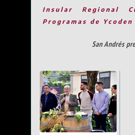
Insular
Regional
C
Programas de Ycoden
San Andrés pre