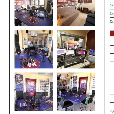
San
San
Tac
« J