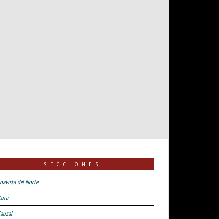
SECCIONES
navista del Norte
tura
Sauzal