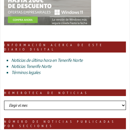
INFORMACIÓN ACERCA DE ESTE
DIARIO DIGITAL
Noticias de última hora en Tenerife Norte
Noticias Tenerife Norte
Términos legales
HEMEROTECA DE NOTICIAS
HEMEROTECA
DE
NOTICIAS
NÚMERO DE NOTICIAS PUBLICADAS
POR SECCIONES