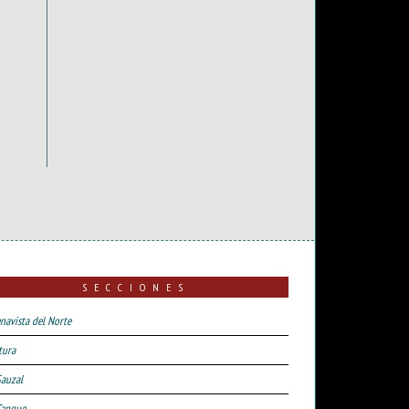
SECCIONES
navista del Norte
tura
Sauzal
Tanque