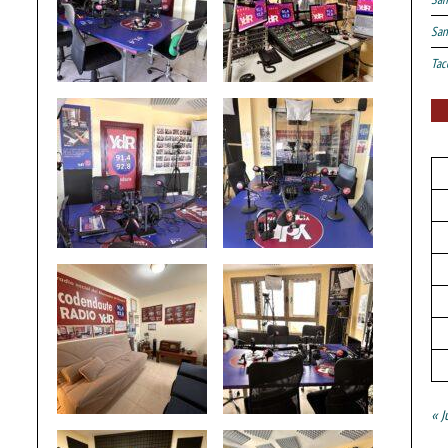
San
Tac
« J