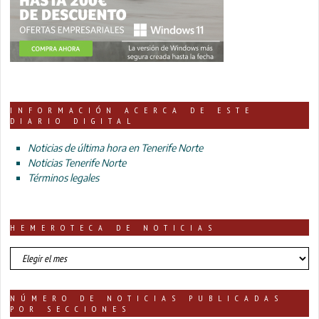
INFORMACIÓN ACERCA DE ESTE
DIARIO DIGITAL
Noticias de última hora en Tenerife Norte
Noticias Tenerife Norte
Términos legales
HEMEROTECA DE NOTICIAS
HEMEROTECA
DE
NOTICIAS
NÚMERO DE NOTICIAS PUBLICADAS
POR SECCIONES