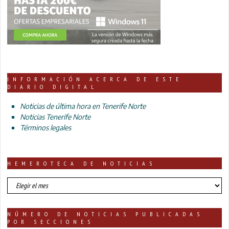
INFORMACIÓN ACERCA DE ESTE
DIARIO DIGITAL
Noticias de última hora en Tenerife Norte
Noticias Tenerife Norte
Términos legales
HEMEROTECA DE NOTICIAS
HEMEROTECA
DE
NOTICIAS
NÚMERO DE NOTICIAS PUBLICADAS
POR SECCIONES