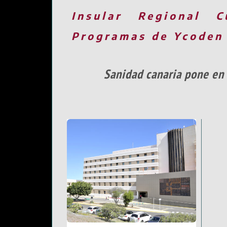
Insular
Regional
C
Programas de Ycoden
Sanidad canaria pone en