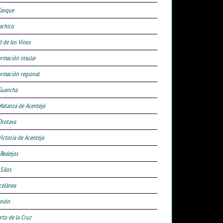
Tanque
achico
d de los Vinos
ormación insular
ormación regional
Guancha
Matanza de Acentejo
Orotava
Victoria de Acentejo
 Realejos
Silos
celánea
nión
rto de la Cruz