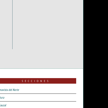
SECCIONES
navista del Norte
tura
Sauzal