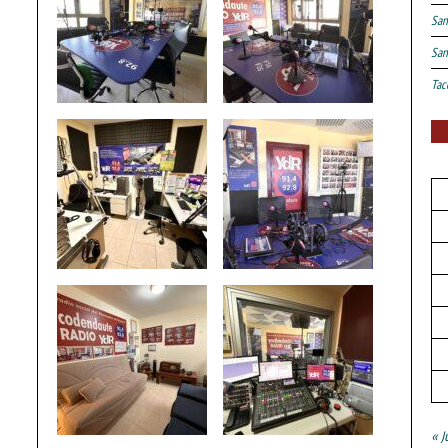
San
San
Tac
« J