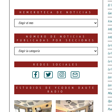
El 
HEMEROTECA DE NOTICIAS
Gar
HEMEROTECA
Ico
DE
Inf
NOTICIAS
NÚMERO DE NOTICIAS
Inf
PUBLICADAS POR SECCIONES
La 
número
La 
de
noticias
La 
publicadas
REDES SOCIALES
por
La 
secciones
Los
Los 
ESTUDIOS DE YCODEN DAUTE
RADIO
Mis
Opi
Pue