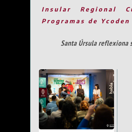
Insular
Regional
C
Programas de Ycoden
Santa Úrsula reflexiona s