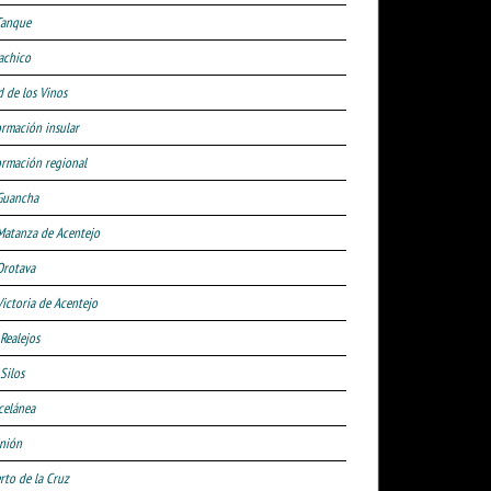
Tanque
achico
d de los Vinos
ormación insular
ormación regional
Guancha
Matanza de Acentejo
Orotava
Victoria de Acentejo
 Realejos
Silos
celánea
nión
rto de la Cruz