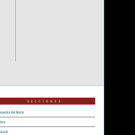
SECCIONES
navista del Norte
tura
Sauzal