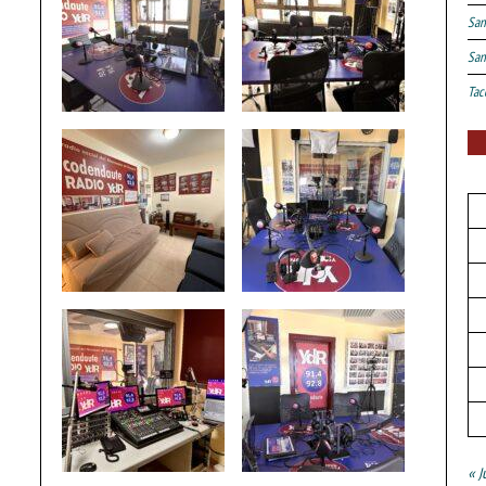
San
San
Tac
« J