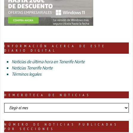
INFORMACIÓN ACERCA DE ESTE
DIARIO DIGITAL
Noticias de última hora en Tenerife Norte
Noticias Tenerife Norte
Términos legales
HEMEROTECA DE NOTICIAS
HEMEROTECA
DE
NOTICIAS
NÚMERO DE NOTICIAS PUBLICADAS
POR SECCIONES