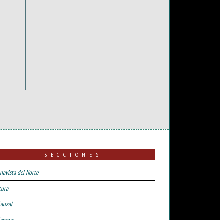
SECCIONES
navista del Norte
tura
Sauzal
Tanque