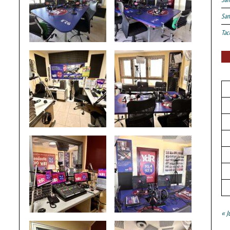
San
Tac
« J