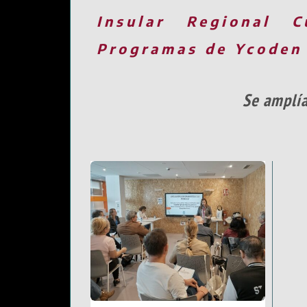
Insular
Regional
C
Programas de Ycoden
Se amplía