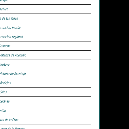
achico
d de los Vinos
ormación insular
ormación regional
Guancha
Matanza de Acentejo
Orotava
Victoria de Acentejo
 Realejos
Silos
celánea
nión
rto de la Cruz
 Juan de la Rambla