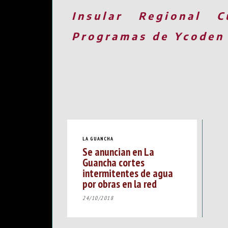
Insular
Regional
C
Programas de Ycoden
LA GUANCHA
Se anuncian en La
Guancha cortes
intermitentes de agua
por obras en la red
24/10/2018