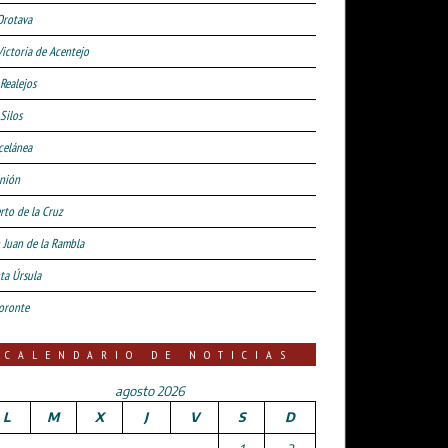
Orotava
Victoria de Acentejo
 Realejos
Silos
celánea
nión
rto de la Cruz
 Juan de la Rambla
ta Úrsula
oronte
CALENDARIO DE NOTICIAS
agosto 2026
L
M
X
J
V
S
D