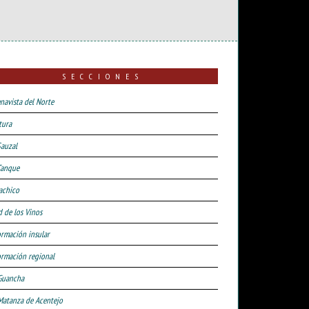
SECCIONES
navista del Norte
tura
Sauzal
Tanque
achico
d de los Vinos
ormación insular
ormación regional
Guancha
Matanza de Acentejo