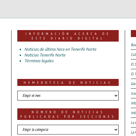
INFORMACIÓN ACERCA DE
ESTE DIARIO DIGITAL
Bue
Noticias de última hora en Tenerife Norte
Cul
Noticias Tenerife Norte
Términos legales
El 
El 
HEMEROTECA DE NOTICIAS
Gar
HEMEROTECA
Ico
DE
Inf
NOTICIAS
NÚMERO DE NOTICIAS
Inf
PUBLICADAS POR SECCIONES
La 
número
La 
de