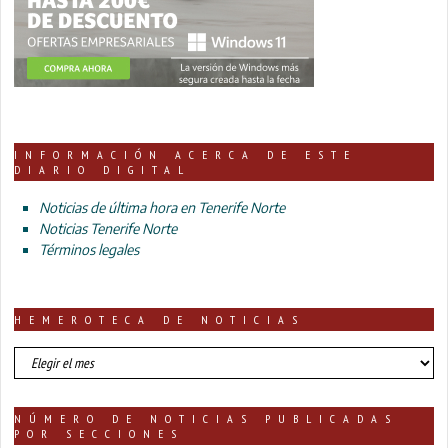
INFORMACIÓN ACERCA DE ESTE
DIARIO DIGITAL
Noticias de última hora en Tenerife Norte
Noticias Tenerife Norte
Términos legales
HEMEROTECA DE NOTICIAS
HEMEROTECA
DE
NOTICIAS
NÚMERO DE NOTICIAS PUBLICADAS
POR SECCIONES