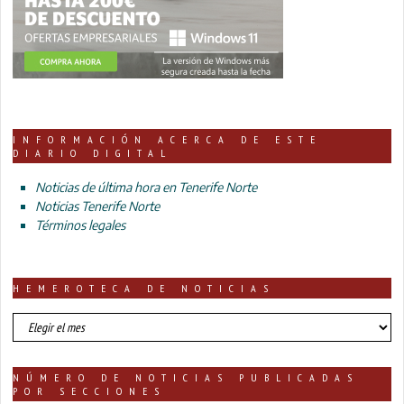
INFORMACIÓN ACERCA DE ESTE
DIARIO DIGITAL
Noticias de última hora en Tenerife Norte
Noticias Tenerife Norte
Términos legales
HEMEROTECA DE NOTICIAS
HEMEROTECA
DE
NOTICIAS
NÚMERO DE NOTICIAS PUBLICADAS
POR SECCIONES