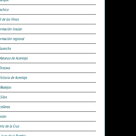
achico
d de los Vinos
ormación insular
ormación regional
Guancha
Matanza de Acentejo
Orotava
Victoria de Acentejo
 Realejos
Silos
celánea
nión
rto de la Cruz
 Juan de la Rambla