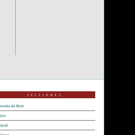
SECCIONES
navista del Norte
tura
Sauzal
Tanque