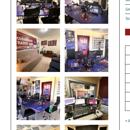
San
Tac
« J