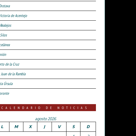
Orotava
Victoria de Acentejo
 Realejos
Silos
celánea
nión
rto de la Cruz
 Juan de la Rambla
ta Úrsula
oronte
CALENDARIO DE NOTICIAS
agosto 2026
L
M
X
J
V
S
D