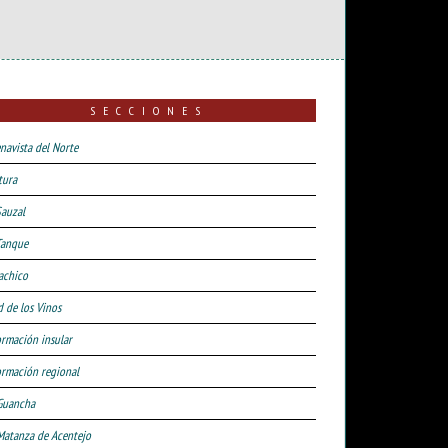
SECCIONES
navista del Norte
tura
Sauzal
Tanque
achico
d de los Vinos
ormación insular
ormación regional
Guancha
Matanza de Acentejo