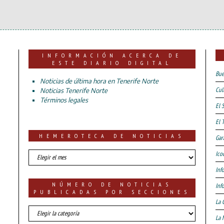
INFORMACIÓN ACERCA DE
ESTE DIARIO DIGITAL
Bue
Noticias de última hora en Tenerife Norte
Cul
Noticias Tenerife Norte
Términos legales
El 
El 
HEMEROTECA DE NOTICIAS
Gar
HEMEROTECA
Ico
DE
Inf
NOTICIAS
NÚMERO DE NOTICIAS
Inf
PUBLICADAS POR SECCIONES
La 
número
La 
de