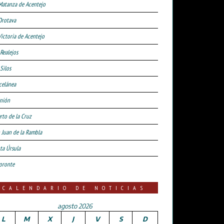
Matanza de Acentejo
Orotava
Victoria de Acentejo
 Realejos
Silos
celánea
nión
rto de la Cruz
 Juan de la Rambla
ta Úrsula
oronte
CALENDARIO DE NOTICIAS
agosto 2026
L
M
X
J
V
S
D