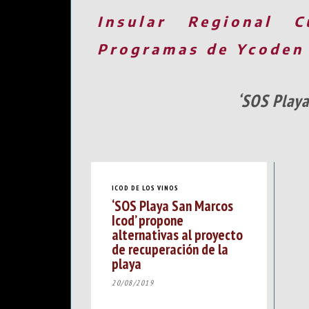
Insular
Regional
C
Programas de Ycoden
‘SOS Playa
ICOD DE LOS VINOS
‘SOS Playa San Marcos
Icod’ propone
alternativas al proyecto
de recuperación de la
playa
20/08/2019