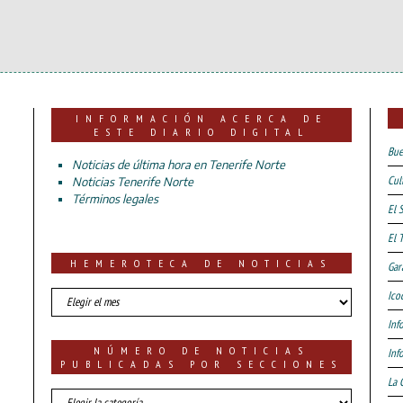
INFORMACIÓN ACERCA DE
ESTE DIARIO DIGITAL
Bue
Noticias de última hora en Tenerife Norte
Cul
Noticias Tenerife Norte
Términos legales
El 
El 
HEMEROTECA DE NOTICIAS
Gar
HEMEROTECA
Ico
DE
Inf
NOTICIAS
NÚMERO DE NOTICIAS
Inf
PUBLICADAS POR SECCIONES
La 
número