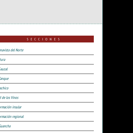
SECCIONES
navista del Norte
tura
Sauzal
Tanque
achico
d de los Vinos
ormación insular
ormación regional
Guancha