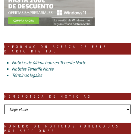
INFORMACIÓN ACERCA DE ESTE
DIARIO DIGITAL
Noticias de última hora en Tenerife Norte
Noticias Tenerife Norte
Términos legales
HEMEROTECA DE NOTICIAS
HEMEROTECA
DE
NOTICIAS
NÚMERO DE NOTICIAS PUBLICADAS
POR SECCIONES