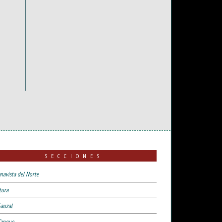
SECCIONES
navista del Norte
tura
Sauzal
Tanque