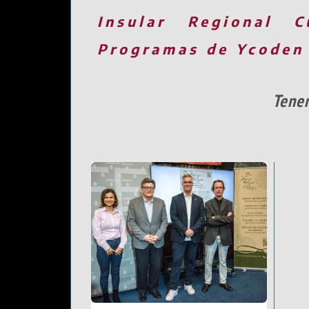
Insular
Regional
C
Programas de Ycoden
Tener