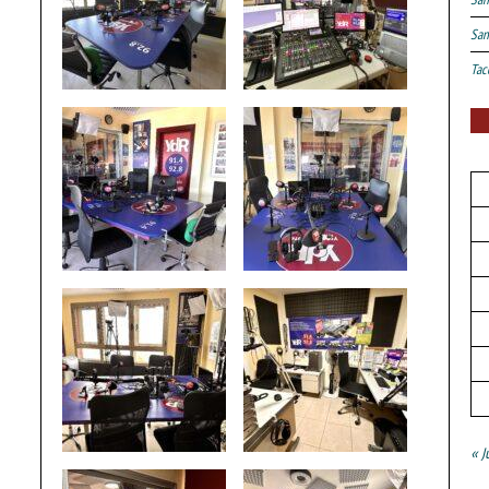
San
Tac
« J