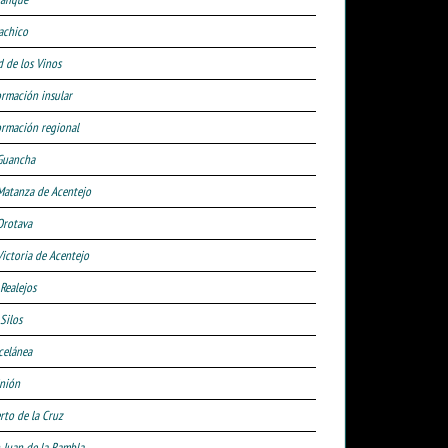
achico
d de los Vinos
ormación insular
ormación regional
Guancha
Matanza de Acentejo
Orotava
Victoria de Acentejo
 Realejos
Silos
celánea
nión
rto de la Cruz
 Juan de la Rambla