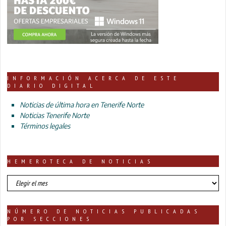
INFORMACIÓN ACERCA DE ESTE
DIARIO DIGITAL
Noticias de última hora en Tenerife Norte
Noticias Tenerife Norte
Términos legales
HEMEROTECA DE NOTICIAS
HEMEROTECA
DE
NOTICIAS
NÚMERO DE NOTICIAS PUBLICADAS
POR SECCIONES