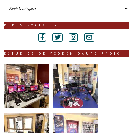
número
de
noticias
publicadas
REDES SOCIALES
por
secciones
ESTUDIOS DE YCODEN DAUTE RADIO