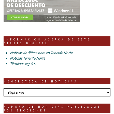
INFORMACIÓN ACERCA DE ESTE
DIARIO DIGITAL
Noticias de última hora en Tenerife Norte
Noticias Tenerife Norte
Términos legales
HEMEROTECA DE NOTICIAS
HEMEROTECA
DE
NOTICIAS
NÚMERO DE NOTICIAS PUBLICADAS
POR SECCIONES