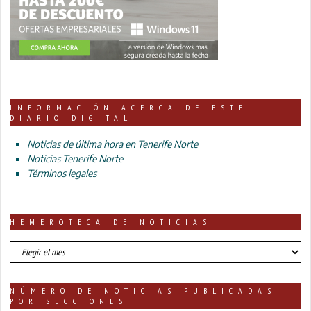
INFORMACIÓN ACERCA DE ESTE
DIARIO DIGITAL
Noticias de última hora en Tenerife Norte
Noticias Tenerife Norte
Términos legales
HEMEROTECA DE NOTICIAS
HEMEROTECA
DE
NOTICIAS
NÚMERO DE NOTICIAS PUBLICADAS
POR SECCIONES