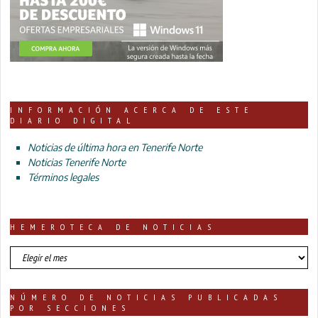
INFORMACIÓN ACERCA DE ESTE
DIARIO DIGITAL
Noticias de última hora en Tenerife Norte
Noticias Tenerife Norte
Términos legales
HEMEROTECA DE NOTICIAS
HEMEROTECA
DE
NOTICIAS
NÚMERO DE NOTICIAS PUBLICADAS
POR SECCIONES