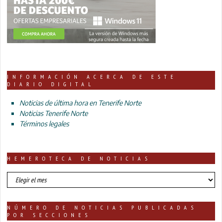
INFORMACIÓN ACERCA DE ESTE
DIARIO DIGITAL
Noticias de última hora en Tenerife Norte
Noticias Tenerife Norte
Términos legales
HEMEROTECA DE NOTICIAS
HEMEROTECA
DE
NOTICIAS
NÚMERO DE NOTICIAS PUBLICADAS
POR SECCIONES