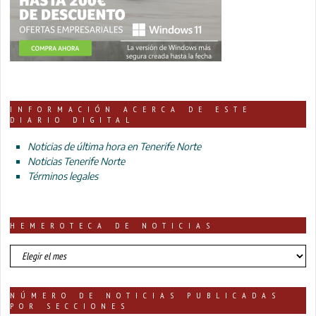
INFORMACIÓN ACERCA DE ESTE
DIARIO DIGITAL
Noticias de última hora en Tenerife Norte
Noticias Tenerife Norte
Términos legales
HEMEROTECA DE NOTICIAS
HEMEROTECA
DE
NOTICIAS
NÚMERO DE NOTICIAS PUBLICADAS
POR SECCIONES