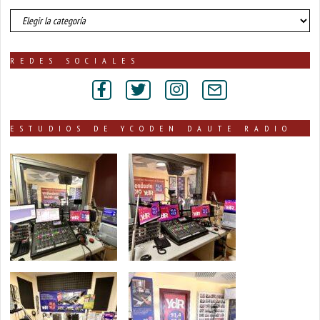
número
de
noticias
publicadas
REDES SOCIALES
por
secciones
ESTUDIOS DE YCODEN DAUTE RADIO