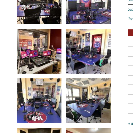
San
Tac
« J