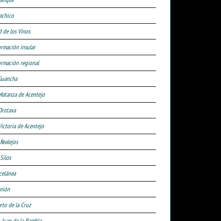
achico
d de los Vinos
ormación insular
ormación regional
Guancha
Matanza de Acentejo
Orotava
Victoria de Acentejo
 Realejos
Silos
celánea
nión
rto de la Cruz
 Juan de la Rambla