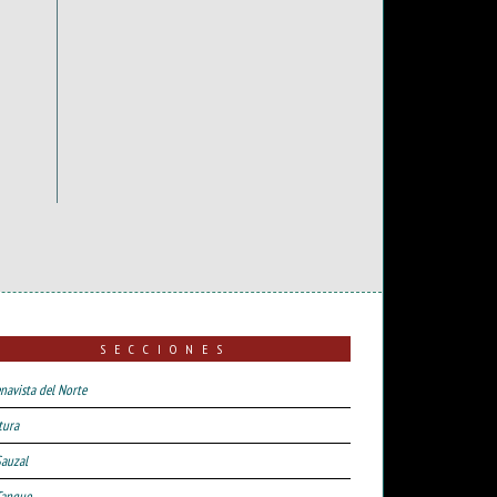
SECCIONES
navista del Norte
tura
Sauzal
Tanque