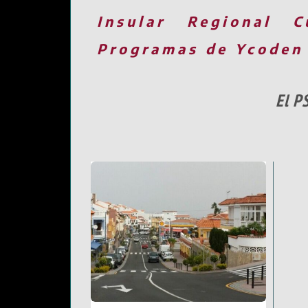
Insular
Regional
C
Programas de Ycoden
El P