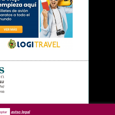
OPINIÓN
MISCELÁNEA
aviso legal
eptar