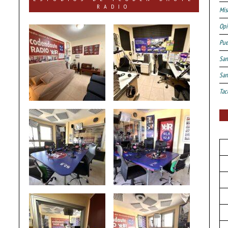
RADIO
Mis
Opi
Pue
San
San
Tac