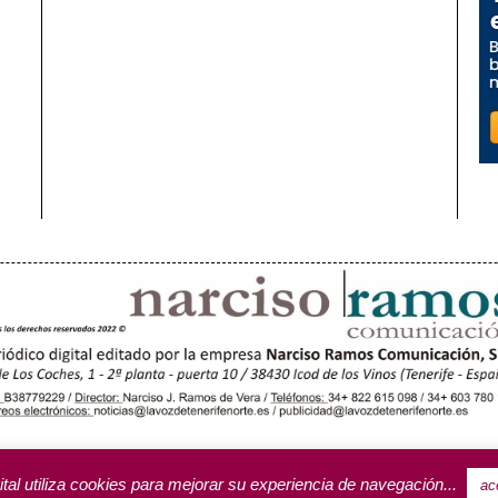
OROTAVA (3)
ACENTEJO (5)
INSULAR
REGIONAL
CULTURA
RIFA PUBLICITARIA
ital utiliza cookies para mejorar su experiencia de navegación...
ac