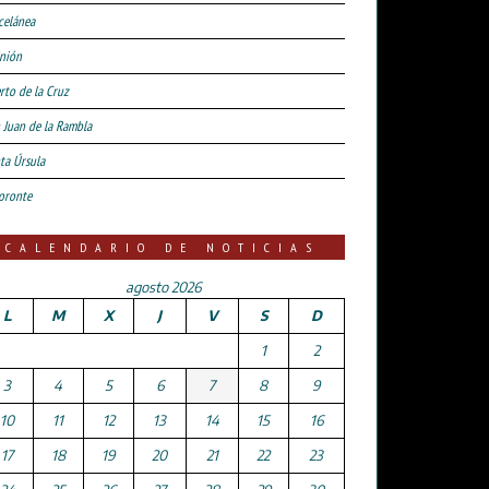
celánea
nión
rto de la Cruz
 Juan de la Rambla
ta Úrsula
oronte
CALENDARIO DE NOTICIAS
agosto 2026
L
M
X
J
V
S
D
1
2
3
4
5
6
7
8
9
10
11
12
13
14
15
16
17
18
19
20
21
22
23