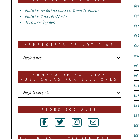
Bue
Noticias de última hora en Tenerife Norte
Cul
Noticias Tenerife Norte
Términos legales
El 
El 
HEMEROTECA DE NOTICIAS
Gar
HEMEROTECA
Ico
DE
Inf
NOTICIAS
NÚMERO DE NOTICIAS
Inf
PUBLICADAS POR SECCIONES
La 
número
La 
de
noticias
La 
publicadas
REDES SOCIALES
por
La 
secciones
Los
Los 
ESTUDIOS DE YCODEN DAUTE