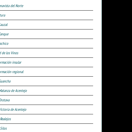
navista del Norte
tura
Sauzal
Tanque
achico
d de los Vinos
ormación insular
ormación regional
Guancha
Matanza de Acentejo
Orotava
Victoria de Acentejo
 Realejos
Silos