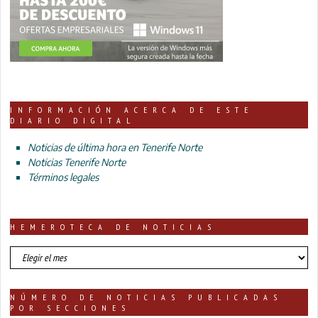
INFORMACIÓN ACERCA DE ESTE
DIARIO DIGITAL
Noticias de última hora en Tenerife Norte
Noticias Tenerife Norte
Términos legales
HEMEROTECA DE NOTICIAS
HEMEROTECA
DE
NOTICIAS
NÚMERO DE NOTICIAS PUBLICADAS
POR SECCIONES