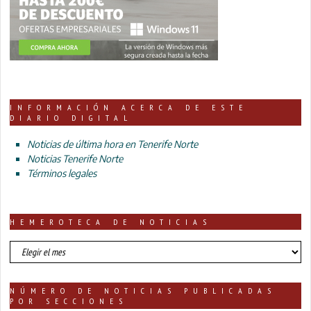
INFORMACIÓN ACERCA DE ESTE
DIARIO DIGITAL
Noticias de última hora en Tenerife Norte
Noticias Tenerife Norte
Términos legales
HEMEROTECA DE NOTICIAS
HEMEROTECA
DE
NOTICIAS
NÚMERO DE NOTICIAS PUBLICADAS
POR SECCIONES