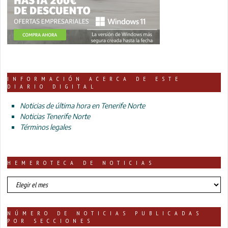
INFORMACIÓN ACERCA DE ESTE
DIARIO DIGITAL
Noticias de última hora en Tenerife Norte
Noticias Tenerife Norte
Términos legales
HEMEROTECA DE NOTICIAS
HEMEROTECA
DE
NOTICIAS
NÚMERO DE NOTICIAS PUBLICADAS
POR SECCIONES